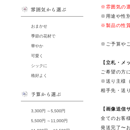
※雰囲気の
雰囲気から選ぶ
※用途や性
※製品の性
おまかせ
季節の花材で
※ご予算や
華やか
可愛く
【立札・メ
シックに
ご希望の方
格好よく
※送り主様
相手先・送
予算から選ぶ
【画像送信
3,300円 ～5,500円
全てのお客
5,500円 ～11,000円
発送完了〜