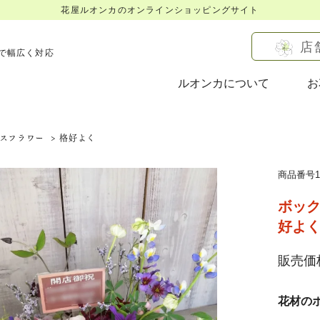
花屋ルオンカのオンラインショッピングサイト
店
で幅広く対応
ルオンカについて
お
スフラワー
>
格好よく
商品番号16
ボック
好よ
販売価格
花材の