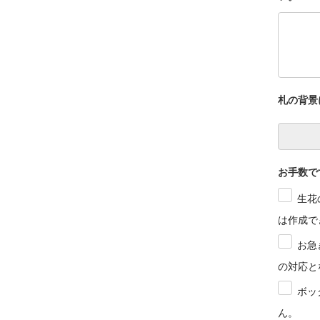
札の背景
お手数で
生花
は作成で
お急
の対応と
ボッ
ん。