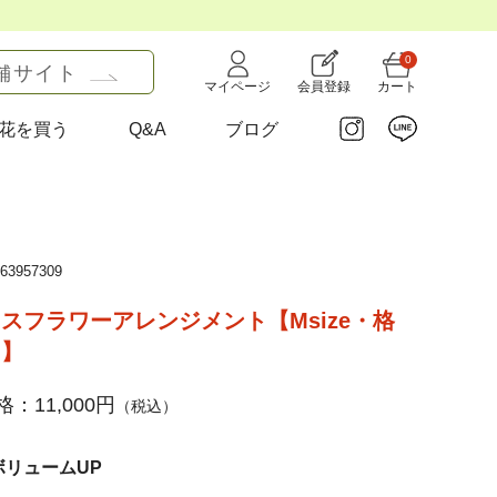
0
舗サイト
マイページ
会員登録
カート
花を買う
Q&A
ブログ
3957309
スフラワーアレンジメント【Msize・格
く】
：11,000円
（税込）
ボリュームUP