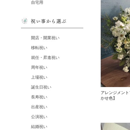
自宅用
祝い事から選ぶ
開店・開業祝い
移転祝い
就任・昇進祝い
周年祝い
上場祝い
誕生日祝い
アレンジメントフ
長寿祝い
かせ色】
出産祝い
公演祝い
結婚祝い