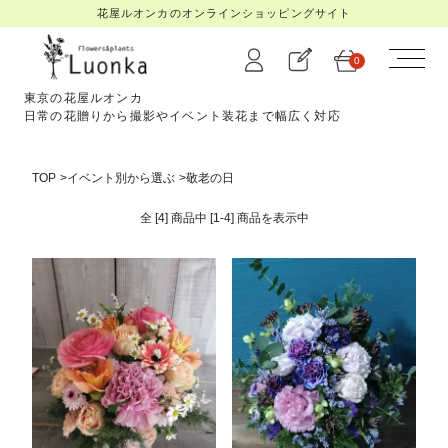
花屋ルオンカのオンラインショッピングサイト
0
東京の花屋ルオンカ
日常の花贈りから撮影やイベント装花まで幅広く対応
TOP
>
イベント別から選ぶ
>
敬老の日
全 [4] 商品中 [1-4] 商品を
表示中