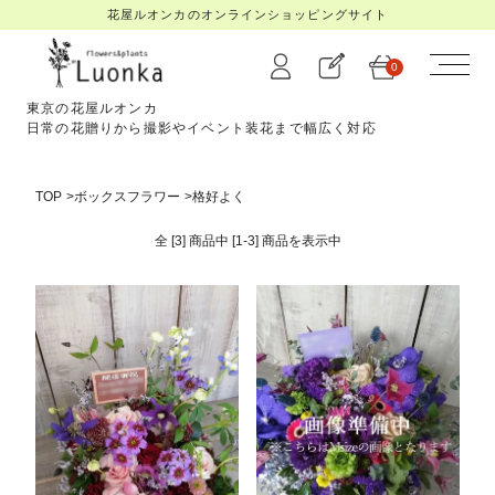
花屋ルオンカのオンラインショッピングサイト
0
東京の花屋ルオンカ
日常の花贈りから撮影やイベント装花まで幅広く対応
TOP
>
ボックスフラワー
>
格好よく
全 [3] 商品中 [1-3] 商品を
表示中