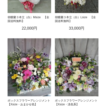
胡蝶蘭３本立（白）Msize 【全
胡蝶蘭３本立（白）Lsize 【全
国送料無料】
国送料無料】
22,000円
33,000円
ボックスフラワーアレンジメント
ボックスフラワーアレンジメント
【Xsize・おまかせ色】
【Xsize・淡色系】