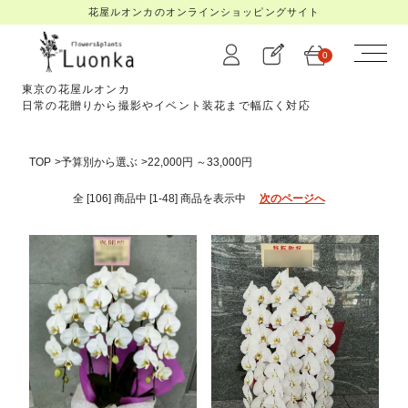
花屋ルオンカのオンラインショッピングサイト
0
東京の花屋ルオンカ
日常の花贈りから撮影やイベント装花まで幅広く対応
TOP
>
予算別から選ぶ
>
22,000円 ～33,000円
全 [106] 商品中 [1-48] 商品を
表示中
次のページへ