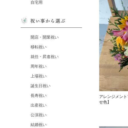
自宅用
祝い事から選ぶ
開店・開業祝い
移転祝い
就任・昇進祝い
周年祝い
上場祝い
誕生日祝い
長寿祝い
アレンジメント
せ色】
出産祝い
公演祝い
結婚祝い