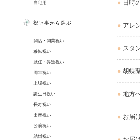
日時
自宅用
祝い事から選ぶ
アレ
開店・開業祝い
スタ
移転祝い
就任・昇進祝い
胡蝶
周年祝い
上場祝い
地方
誕生日祝い
長寿祝い
出産祝い
お届
公演祝い
結婚祝い
お届