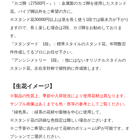
『カゴ脚（27500円～』）：金属製のカゴ脚を使用したスタンド
花。パイプ脚以外をご希望の方に。
※スタンド花30000円以上は茎を長く使う1段では吸水力が下がり
ますので、長く楽しむ場合は2段、カゴ脚をお勧めしておりま
す。
『スタンダード 1段』：標準スタイルのスタンド花。年間数百
件作成してるプロにお任せ下さい。
『アンシンメトリー 1段』：他にはないオリジナルスタイルの
スタンド花。左右非対称で個性的に作成致します。
【生花イメージ】
※製品の性質上、季節や入荷状況により使用花材は異なります。
サンプル画像はあくまでも色・形等の参考としてご覧ください。
『緑色系』：緑系の花材や葉物を中心に使用して。
※スタンド花の詳細な色指定は難しい場合がございます。
※ご予算やご希望に合わせて花材のボリュームUPが可能です。オ
プションでご選択ください
。