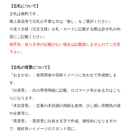
【立札について】
立札は無料です。
檀上装花等で立札が不要な方は「無し」をご選択ください。
※送り主様（注文主様）を札・カードに記載する際は必ず札の内
容にご記載ください。
相手先・送り主等の記載がない場合は記載致しませんのでご注意
下さい。
【立札の背景について】
『おまかせ』：使用用途や花材イメージに合わせて作成致しま
す。
『白背景』：白の専用用紙に記載。ロゴマーク等がある方はこち
らになります。
『木目背景』：定番の木目調の用紙を使用。少し固い雰囲気の場
や企業等に。
『黒背景』：黒背景に白抜き文字で作成。個性的になりますの
で、格好良いイメージのスタンド花に。