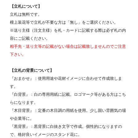
【立札について】
立札は無料です。
檀上装花等で立札が不要な方は「無し」をご選択ください。
※送り主様（注文主様）を札・カードに記載する際は必ず札の内
容にご記載ください。
相手先・送り主等の記載がない場合は記載致しませんのでご注意
下さい。
【立札の背景について】
『おまかせ』：使用用途や花材イメージに合わせて作成致しま
す。
『白背景』：白の専用用紙に記載。ロゴマーク等がある方はこち
らになります。
『木目背景』：定番の木目調の用紙を使用。少し固い雰囲気の場
や企業等に。
『黒背景』：黒背景に白抜き文字で作成。個性的になりますの
で、格好良いイメージのスタンド花に。