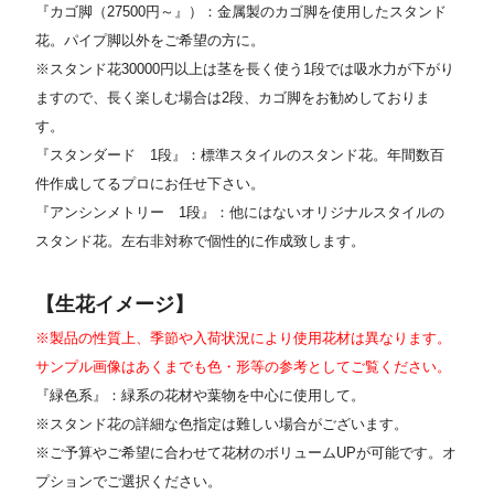
『カゴ脚（27500円～』）：金属製のカゴ脚を使用したスタンド
花。パイプ脚以外をご希望の方に。
※スタンド花30000円以上は茎を長く使う1段では吸水力が下がり
ますので、長く楽しむ場合は2段、カゴ脚をお勧めしておりま
す。
『スタンダード 1段』：標準スタイルのスタンド花。年間数百
件作成してるプロにお任せ下さい。
『アンシンメトリー 1段』：他にはないオリジナルスタイルの
スタンド花。左右非対称で個性的に作成致します。
【生花イメージ】
※製品の性質上、季節や入荷状況により使用花材は異なります。
サンプル画像はあくまでも色・形等の参考としてご覧ください。
『緑色系』：緑系の花材や葉物を中心に使用して。
※スタンド花の詳細な色指定は難しい場合がございます。
※ご予算やご希望に合わせて花材のボリュームUPが可能です。オ
プションでご選択ください
。