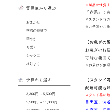
※製品の性質
雰囲気から選ぶ
『赤系』：
※スタンド花
おまかせ
※ご予算やご希
季節の花材で
華やか
【お急ぎの
可愛く
お急ぎのお
シックに
可能な範囲
格好よく
※お届けが無
予算から選ぶ
【スタンド花
配達可能地
3,300円 ～5,500円
スタンド花の
目黒区、渋
5,500円 ～11,000円
文京区、江東