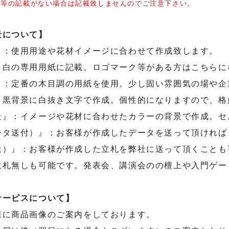
主等の記載がない場合は記載致しませんのでご注意下さい。
景について】
』：使用用途や花材イメージに合わせて作成致します。
：白の専用用紙に記載。ロゴマーク等がある方はこちらに
』：定番の木目調の用紙を使用。少し固い雰囲気の場や企
：黒背景に白抜き文字で作成。個性的になりますので、格
景』：イメージや花材に合わせたカラーの背景で作成。セ
タ送付）』：お客様が作成したデータを送って頂ければ、印
送）』：お客様が作成した立札を弊社に送って頂くことも
立札無しも可能です。発表会、講演会のの檀上や入門ゲー
サービスについて】
様に商品画像のご案内をしております。