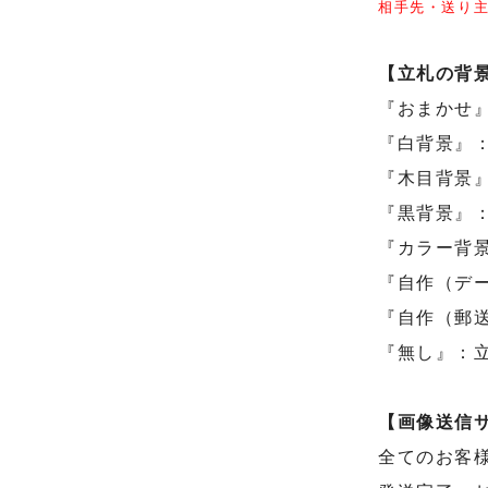
相手先・送り
【立札の背
『おまかせ
『白背景』
『木目背景
『黒背景』
『カラー背
『自作（デー
『自作（郵
『無し』：
【画像送信
全てのお客