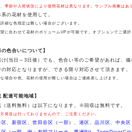
上、季節や入荷状況により使用花材は異なります。サンプル画像はあ
赤系の花材を使用して。
の詳細な色指定は難しい場合がございます。
望に合わせて花材のボリュームUPが可能です。オプションでご選択
際の色合いについて】
届け(当日～3日後）でも、色合い等のご希望があれば、
での対応となりますが、できる限り対応させて頂きます。
理な場合や色、花材の使用が難しい場合はご連絡差し上げます。
 配達可能地域】
域（送料無料）は以下になります。※回収は無料です。
地方発送は行っておりませんので、ご注意ください。
谷区、新宿区、世田谷区（一部）、港区、品川区、中央区
区（一部、例：有明アリーナ、豊洲Pit、ZeppDiverC