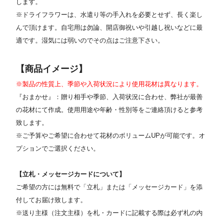
します。
※ドライフラワーは、水遣り等の手入れを必要とせず、長く楽し
んで頂けます。自宅用は勿論、開店御祝いや引越し祝いなどに最
適です。湿気には弱いのでその点はご注意下さい。
【商品イメージ】
※製品の性質上、季節や入荷状況により使用花材は異なります。
『おまかせ』：贈り相手や季節、入荷状況に合わせ、弊社が最善
の花材にて作成。使用用途や年齢・性別等をご連絡頂けると参考
致します。
※ご予算やご希望に合わせて花材のボリュームUPが可能です。オ
プションでご選択ください。
【立札・メッセージカードについて】
ご希望の方には無料で「立札」または「メッセージカード」を添
付してお届け致します。
※送り主様（注文主様）を札・カードに記載する際は必ず札の内