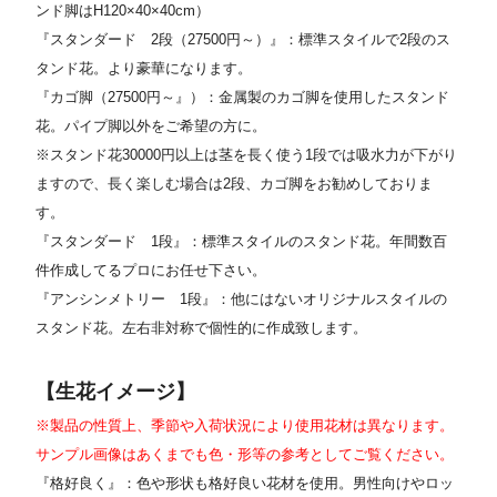
ンド脚はH120×40×40cm）
『スタンダード 2段（27500円～）』：標準スタイルで2段のス
タンド花。より豪華になります。
『カゴ脚（27500円～』）：金属製のカゴ脚を使用したスタンド
花。パイプ脚以外をご希望の方に。
※スタンド花30000円以上は茎を長く使う1段では吸水力が下がり
ますので、長く楽しむ場合は2段、カゴ脚をお勧めしておりま
す。
『スタンダード 1段』：標準スタイルのスタンド花。年間数百
件作成してるプロにお任せ下さい。
『アンシンメトリー 1段』：他にはないオリジナルスタイルの
スタンド花。左右非対称で個性的に作成致します。
【生花イメージ】
※製品の性質上、季節や入荷状況により使用花材は異なります。
サンプル画像はあくまでも色・形等の参考としてご覧ください。
『格好良く』：色や形状も格好良い花材を使用。男性向けやロッ