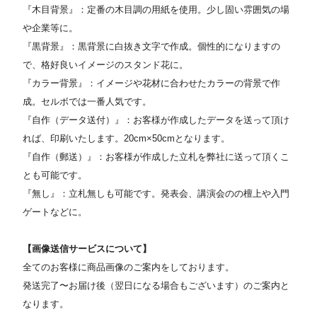
『木目背景』：定番の木目調の用紙を使用。少し固い雰囲気の場
や企業等に。
『黒背景』：黒背景に白抜き文字で作成。個性的になりますの
で、格好良いイメージのスタンド花に。
『カラー背景』：イメージや花材に合わせたカラーの背景で作
成。セルボでは一番人気です。
『自作（データ送付）』：お客様が作成したデータを送って頂け
れば、印刷いたします。20cm×50cmとなります。
『自作（郵送）』：お客様が作成した立札を弊社に送って頂くこ
とも可能です。
『無し』：立札無しも可能です。発表会、講演会のの檀上や入門
ゲートなどに。
【画像送信サービスについて】
全てのお客様に商品画像のご案内をしております。
発送完了〜お届け後（翌日になる場合もございます）のご案内と
なります。