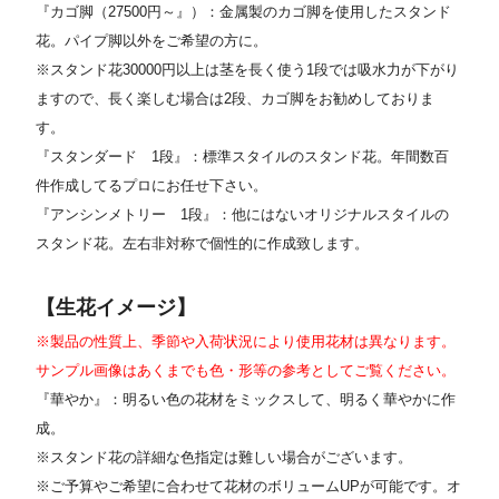
『カゴ脚（27500円～』）：金属製のカゴ脚を使用したスタンド
花。パイプ脚以外をご希望の方に。
※スタンド花30000円以上は茎を長く使う1段では吸水力が下がり
ますので、長く楽しむ場合は2段、カゴ脚をお勧めしておりま
す。
『スタンダード 1段』：標準スタイルのスタンド花。年間数百
件作成してるプロにお任せ下さい。
『アンシンメトリー 1段』：他にはないオリジナルスタイルの
スタンド花。左右非対称で個性的に作成致します。
【生花イメージ】
※製品の性質上、季節や入荷状況により使用花材は異なります。
サンプル画像はあくまでも色・形等の参考としてご覧ください。
『華やか』：明るい色の花材をミックスして、明るく華やかに作
成。
※スタンド花の詳細な色指定は難しい場合がございます。
※ご予算やご希望に合わせて花材のボリュームUPが可能です。オ