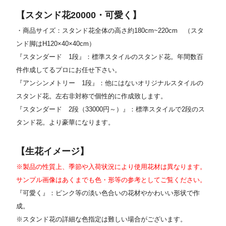
【スタンド花20000・可愛く】
・商品サイズ：スタンド花全体の高さ約180cm~220cm
（スタ
ンド脚はH120×40×40cm）
『スタンダード 1段』：標準スタイルのスタンド花。年間数百
件作成してるプロにお任せ下さい。
『アンシンメトリー 1段』：他にはないオリジナルスタイルの
スタンド花。左右非対称で個性的に作成致します。
『スタンダード 2段（33000円～）』：標準スタイルで2段のス
タンド花。より豪華になります。
【生花イメージ】
※製品の性質上、季節や入荷状況により使用花材は異なります。
サンプル画像はあくまでも色・形等の参考としてご覧ください。
『可愛く』：ピンク等の淡い色合いの花材やかわいい形状で作
成。
※スタンド花の詳細な色指定は難しい場合がございます。