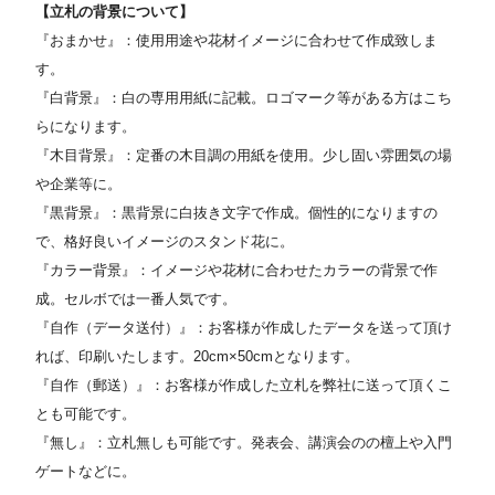
【立札の背景について】
『おまかせ』：使用用途や花材イメージに合わせて作成致しま
す。
『白背景』：白の専用用紙に記載。ロゴマーク等がある方はこち
らになります。
『木目背景』：定番の木目調の用紙を使用。少し固い雰囲気の場
や企業等に。
『黒背景』：黒背景に白抜き文字で作成。個性的になりますの
で、格好良いイメージのスタンド花に。
『カラー背景』：イメージや花材に合わせたカラーの背景で作
成。セルボでは一番人気です。
『自作（データ送付）』：お客様が作成したデータを送って頂け
れば、印刷いたします。20cm×50cmとなります。
『自作（郵送）』：お客様が作成した立札を弊社に送って頂くこ
とも可能です。
『無し』：立札無しも可能です。発表会、講演会のの檀上や入門
ゲートなどに。