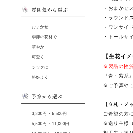
・おまかせ
雰囲気から選ぶ
・ラウンド
おまかせ
・ワンサイ
・トールサイ
季節の花材で
華やか
【生花イメ
可愛く
※製品の性
シックに
『青・紫系
格好よく
※ご予算や
予算から選ぶ
【立札・メ
3,300円 ～5,500円
ご希望の方
※送り主様
5,500円 ～11,000円
相手先・送