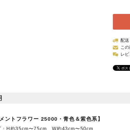
配送
この
レビ
明
メントフラワー 25000・青色＆紫色系】
H約35cm〜75cm W約43cm〜50cm