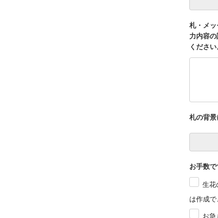
札・メッ
力内容の
ください
札の背景
お手数で
生花
は作成で
お急