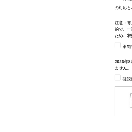
の対応と
注意：青
的で、一
ため、衣
承知
2026
ません。
確認