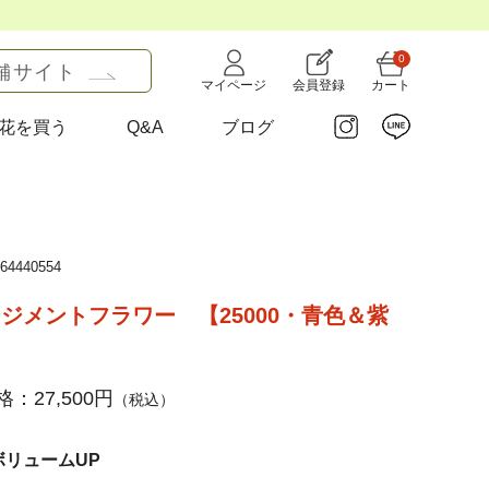
0
舗サイト
マイページ
会員登録
カート
花を買う
Q&A
ブログ
4440554
ジメントフラワー 【25000・青色＆紫
】
：27,500円
（税込）
ボリュームUP