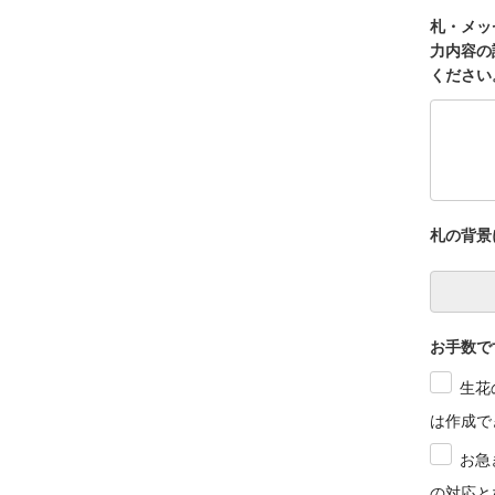
札・メッ
力内容の
ください
札の背景
お手数で
生花
は作成で
お急
の対応と