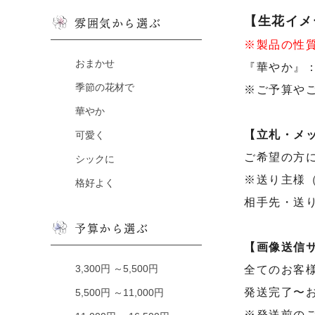
【生花イメ
雰囲気から選ぶ
※製品の性
おまかせ
『華やか』
季節の花材で
※ご予算や
華やか
【立札・メ
可愛く
ご希望の方
シックに
※送り主様
格好よく
相手先・送
予算から選ぶ
【画像送信
3,300円 ～5,500円
全てのお客
発送完了〜
5,500円 ～11,000円
※発送前の