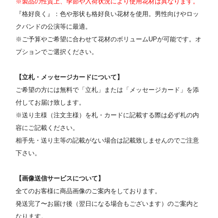
※製品の性質上、季節や入荷状況により使用花材は異なります。
『格好良く』：色や形状も格好良い花材を使用。男性向けやロッ
クバンドの公演等に最適。
※ご予算やご希望に合わせて花材のボリュームUPが可能です。オ
プションでご選択ください。
【立札・メッセージカードについて】
ご希望の方には無料で「立札」または「メッセージカード」を添
付してお届け致します。
※送り主様（注文主様）を札・カードに記載する際は必ず札の内
容にご記載ください。
相手先・送り主等の記載がない場合は記載致しませんのでご注意
下さい。
【画像送信サービスについて】
全てのお客様に商品画像のご案内をしております。
発送完了〜お届け後（翌日になる場合もございます）のご案内と
なります。