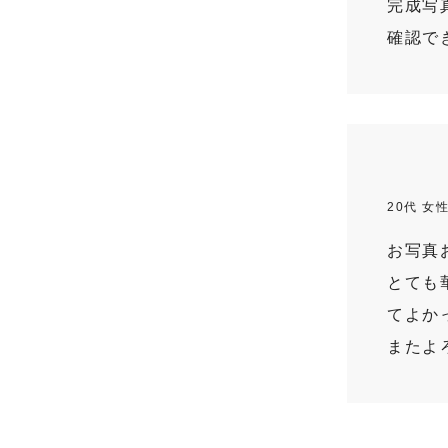
完成写
確認で
20代 女
お写真
とても
てよか
またよ