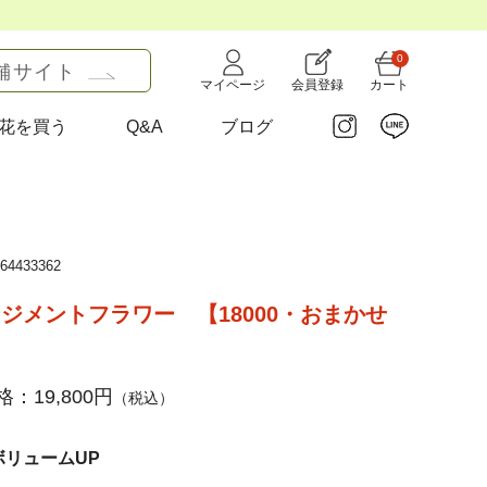
0
舗サイト
マイページ
会員登録
カート
花を買う
Q&A
ブログ
4433362
ジメントフラワー 【18000・おまかせ
：19,800円
（税込）
ボリュームUP