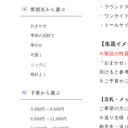
・ラウンド
雰囲気から選ぶ
・ワンサイ
・トールサイ
おまかせ
季節の花材で
【生花イメ
華やか
※製品の性
可愛く
『おまかせ
シックに
頂けると参
格好よく
※ご予算や
予算から選ぶ
【立札・メ
ご希望の方
3,300円 ～5,500円
※送り主様
5,500円 ～11,000円
相手先・送