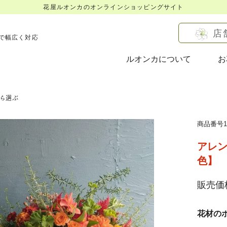
花屋ルオンカのオンラインショッピングサイト
店
で幅広く対応
ルオンカについて
お
ら選ぶ
商品番号16
アレン
色】
販売価格
花材の