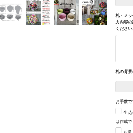
札・メッ
力内容の
ください
札の背景
お手数で
生花
は作成で
お急