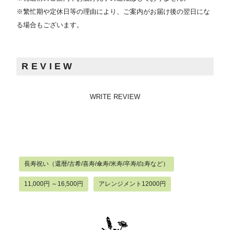
※繁忙期や定休日等の理由により、ご案内がお届け後の翌日にな
る場合もございます。
REVIEW
WRITE REVIEW
長寿祝い（還暦/古希/喜寿/傘寿/米寿/卒寿/白寿など）
11,000円 ～16,500円
アレンジメント12000円