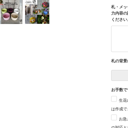
札・メッ
力内容の
ください
札の背景
お手数で
生花
は作成で
お急
の対応と