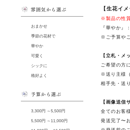
【生花イメ
雰囲気から選ぶ
※製品の性
おまかせ
『華やか』
季節の花材で
※ご予算や
華やか
【立札・メ
可愛く
ご希望の方
シックに
※送り主様
格好よく
相手先・送
予算から選ぶ
【画像送信
3,300円 ～5,500円
全てのお客
発送完了〜
5,500円 ～11,000円
※発送前の