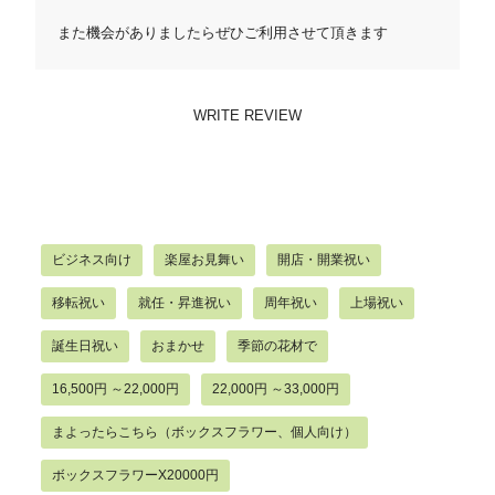
また機会がありましたらぜひご利用させて頂きます
WRITE REVIEW
ビジネス向け
楽屋お見舞い
開店・開業祝い
移転祝い
就任・昇進祝い
周年祝い
上場祝い
誕生日祝い
おまかせ
季節の花材で
16,500円 ～22,000円
22,000円 ～33,000円
まよったらこちら（ボックスフラワー、個人向け）
ボックスフラワーX20000円