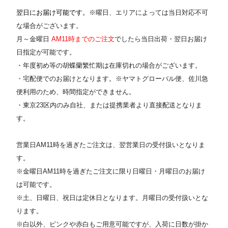
翌日にお届け可能です。
※曜日、エリアによっては当日対応不可
な場合がございます。
月～金曜日
AM11時までのご注文
でしたら当日出荷・翌日お届け
日指定が可能です。
・年度初め等の胡蝶蘭繁忙期は在庫切れの場合がございます。
・宅配便でのお届けとなります。※ヤマトグローバル便、佐川急
便利用のため、時間指定ができません。
・東京23区内のみ自社、または提携業者より直接配送となりま
す。
営業日AM11時を過ぎたご注文は、翌営業日の受付扱いとなりま
す。
※金曜日AM11時を過ぎたご注文に限り日曜日・月曜日のお届け
は可能です。
※土、日曜日、祝日は定休日となります。月曜日の受付扱いとな
ります。
※白以外、ピンクや赤白もご用意可能ですが、入荷に日数が掛か