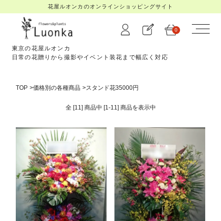
花屋ルオンカのオンラインショッピングサイト
0
東京の花屋ルオンカ
日常の花贈りから撮影やイベント装花まで幅広く対応
TOP
>
価格別の各種商品
>
スタンド花35000円
全 [11] 商品中 [1-11] 商品を
表示中