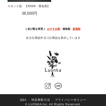
スタンド花 【35000・青色系】
38,500円
[ 並び順を変更 ]
-
おすすめ順
-
価格順
-
新着順
全 [11] 商品中 [1-11] 商品を表示しています
Q&A
特定商取引法
プライバシーポリシー
ホーム
マイページ
会員登録
カート
© LUONKA Inc. All Rights Reserved.