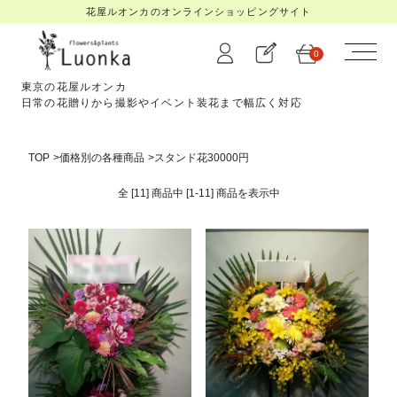
花屋ルオンカのオンラインショッピングサイト
0
東京の花屋ルオンカ
日常の花贈りから撮影やイベント装花まで幅広く対応
TOP
>
価格別の各種商品
>
スタンド花30000円
全 [11] 商品中 [1-11] 商品を
表示中