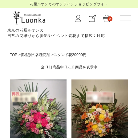
花屋ルオンカのオンラインショッピングサイト
0
東京の花屋ルオンカ
日常の花贈りから撮影やイベント装花まで幅広く対応
TOP
>
価格別の各種商品
>
スタンド花20000円
全 [11] 商品中 [1-11] 商品を
表示中