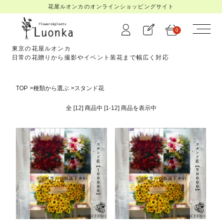
花屋ルオンカのオンラインショッピングサイト
0
東京の花屋ルオンカ
日常の花贈りから撮影やイベント装花まで幅広く対応
TOP
>
種類から選ぶ
>
スタンド花
全 [12] 商品中 [1-12] 商品を
表示中